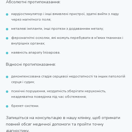
Абсолютні протипоказання:
кардіостимулятор і інші вживлені пристрої, здатні вийти з ладу
через магнітного поля;
металеві імпланти, інші протези з додаванням металу;
феромагнітні осколки, які можуть перебувати в м'яких тканинах і
внутрішніх органах;
наявність апарату Ілізарова.
Відносні протипоказання:
декомпенсована стадія серцевої недостатності та інших патологій
серця і судин;
психічні порушення, нездатність зберігати нерухомість,
неадекватна поведінка під час обстеження;
брекет-системи.
Запишіться на консультацію в нашу клініку, щоб отримати
повний обсяг медичної допомоги та пройти точну
діагностику.