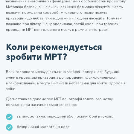
визначення анатомічних і функціональних особливостей кровотоку.
Методика безпечна і не викликає ніяких больових відчуттів. Навіть
незначні порушення кровообігу головного мозку можуть
призводити до небезпечних для життя людини наслідків. Тому так
важливо при підозрі на крововиливи, застій крові, при травмах
проводити МРТ вен головного мозку в режимі ангіографії.
Коли рекомендується
зробити МРТ?
Вени головного мозку діляться на глибокі і поверхневі. Будь-які
зміни в кровотоці призводять до порушення функціональності
мозкових тканин, можуть викликати небезпечні для життя і здоров'я
зміни.
Діагностика за допомогою МРТ венографії головного мозку
показана при наступних скаргах і станах:
запаморочення, періодичні або постійні болі в голові;
безпричинні кровотечі з носа;