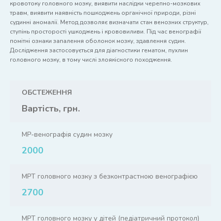
кровотоку головного мозку, виявити наслідки черепно-мозкових
травм, виявити наявність пошкоджень органічної природи, різні
судинні аномалії. Метод дозволяє визначати стан венозних структур,
ступінь просторості ушкоджень і крововиливи. Під час венографії
помітні ознаки запалення оболонок мозку, здавлення судин.
Дослідження застосовується для діагностики гематом, пухлин
головного мозку, в тому числі злоякісного походження.
ОБСТЕЖЕННЯ
Вартість, грн.
МР-венографія судин мозку
2000
МРТ головного мозку з безконтрастною венографією
2700
МРТ головного мозку у дітей (педіатричний протокол)