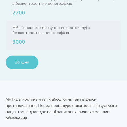
з безконтрастною венографією
2700
МРТ головного мозку (по епіпротоколу) з
безконтрастною венографією
3000
Всі ціни
МРТ-діагностика має як абсолютні, так і відносні
протипоказання. Перед процедурою діагност спілкується з
пацієнтом, відповідає на ці запитання, виявляє можливі
обмеження.