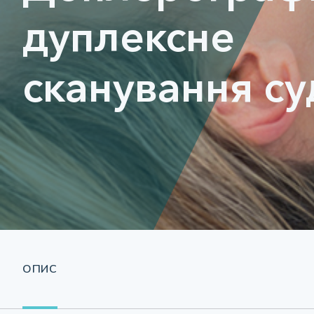
дуплексне
сканування су
ОПИС