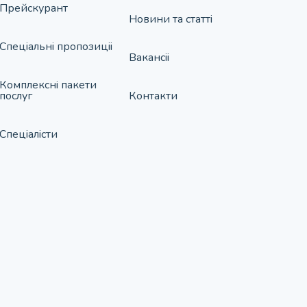
Прейскурант
Новини та статтi
Спецiальнi пропозицii
Вакансii
Комплекснi пакети
послуг
Контакти
Спецiалiсти