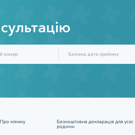
нсультацію
Про клiнiку
Безкоштовна декларація для усієї
родини