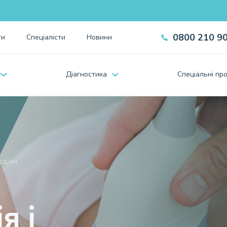
0800 210 9
ти
Спеціалісти
Новини
Дiагностика
Спецiальнi про
судин
я і