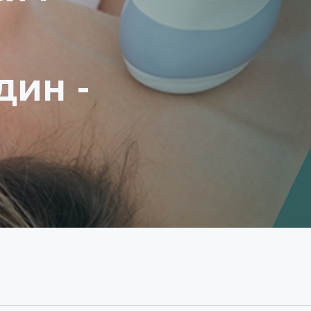
дин -