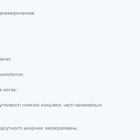
 запаморочення;
вени;
щиколоток;
а ногах;
тливості нижніх кінцівок, часті мимовільні
ідсутності шкірних захворювань;