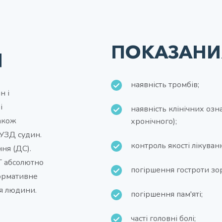
я
ПОКАЗАНИ
наявність тромбів;
н і
і
наявність клінічних озн
акож
хронічного);
УЗД судин.
контроль якості лікуван
ня (ДС).
Г абсолютно
погіршення гостроти зор
формативне
тя людини.
погіршення пам'яті;
часті головні болі;