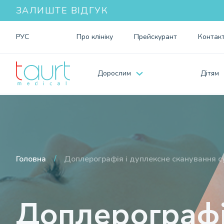
ЗАЛИШТЕ ВІДГУК
РУС
Про клiнiку
Прейскурант
Контак
Дорослим
Дiтям
Головна
Доплерографія і дуплексне сканування 
Доплерографі