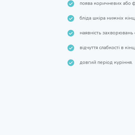
поява коричневих або фі
бліда шкіра нижніх кінц
наявність захворювань 
відчуття слабкості в кі
довгий період куріння.