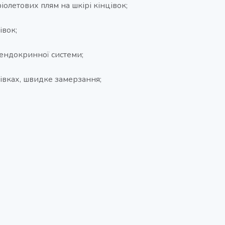
олетових плям на шкірі кінцівок;
івок;
ендокринної системи;
нцівках, швидке замерзання;