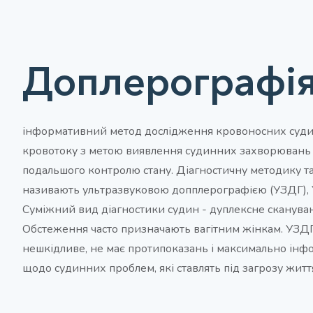
Доплерографі
інформативний метод дослідження кровоносних суди
кровотоку з метою виявлення судинних захворювань 
подальшого контролю стану. Діагностичну методику т
називають ультразвуковою допплерографією (УЗДГ), 
Суміжний вид діагностики судин - дуплексне скануван
Обстеження часто призначають вагітним жінкам. УЗД
нешкідливе, не має протипоказань і максимально ін
щодо судинних проблем, які ставлять під загрозу жит