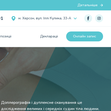
Детальніше
01
м. Херсон, вул. Iллi Кулика, 33-А
позицii
Декларацii
Онлайн запис
Доплерографія і дуплексне сканування це
дослідження великих і середніх судин тіла людини.