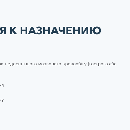
Я К НАЗНАЧЕНИЮ
ак недостатнього мозкового кровообігу (гострого або
ня;
у;