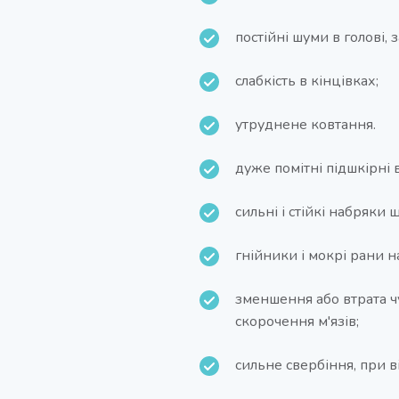
постійні шуми в голові,
слабкість в кінцівках;
утруднене ковтання.
дуже помітні підшкірні 
сильні і стійкі набряки 
гнійники і мокрі рани н
зменшення або втрата чу
скорочення м'язів;
сильне свербіння, при в