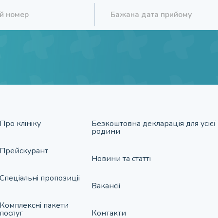
Про клiнiку
Безкоштовна декларація для усієї
родини
Прейскурант
Новини та статтi
Спецiальнi пропозицii
Вакансii
Комплекснi пакети
послуг
Контакти