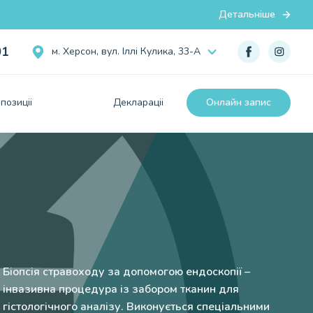
Детальніше
01
м. Херсон, вул. Iллi Кулика, 33-А
позицii
Декларацii
Онлайн запис
Біопсія стравоходу за допомогою ендоскопії –
інвазивна процедура із забором тканин для
гістологічного аналізу. Виконується спеціальними