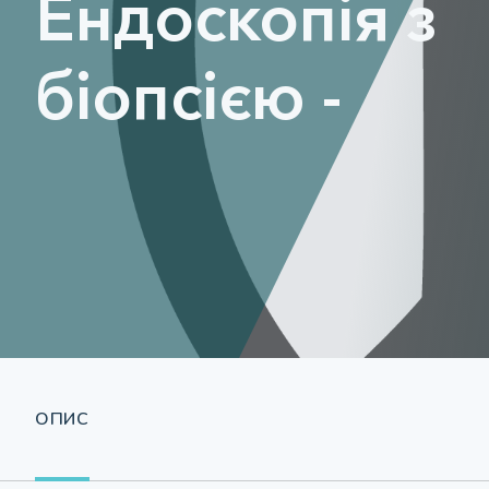
Ендоскопія з
біопсією -
ОПИС