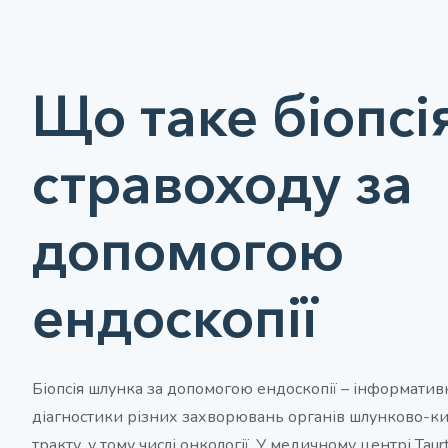
Що таке біопсі
стравоходу за
допомогою
ендоскопії
Біопсія шлунка за допомогою ендоскопії – інформати
діагностики різних захворювань органів шлунково-к
тракту, у тому числі онкології. У медичному центрі Tau