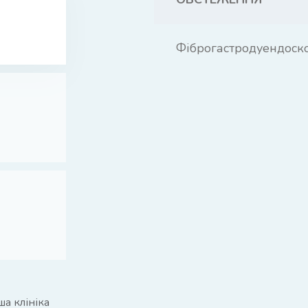
Фіброгастродуендоск
а клініка