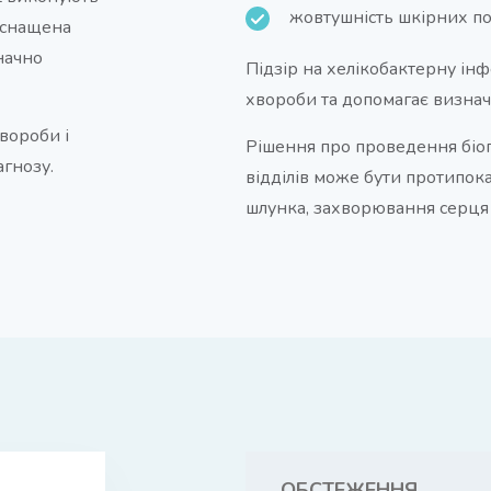
жовтушність шкірних по
 оснащена
начно
Підзір на хелікобактерну інф
хвороби та допомагає визнач
хвороби і
Рішення про проведення біопс
агнозу.
відділів може бути протипоказ
шлунка, захворювання серця 
ОБСТЕЖЕННЯ