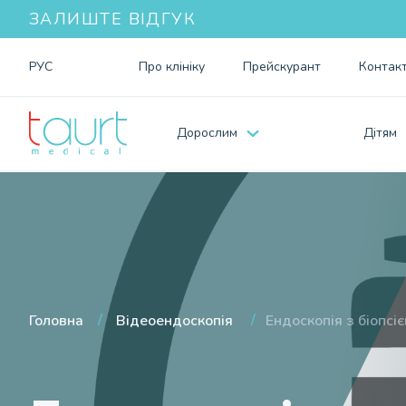
ЗАЛИШТЕ ВІДГУК
РУС
Про клiнiку
Прейскурант
Контак
Дорослим
Дiтям
Головна
Відеоендоскопiя
Ендоскопія з біопсі