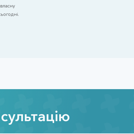
 власну
сьогодні.
нсультацію