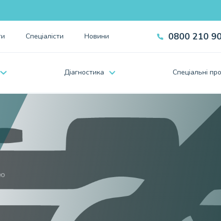
0800 210 9
ти
Спеціалісти
Новини
Дiагностика
Спецiальнi про
єю