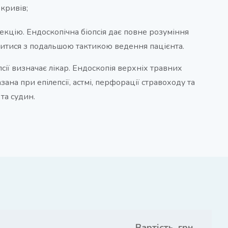
кривів;
екцію. Ендоскопічна біопсія дає повне розуміння
итися з подальшою тактикою ведення пацієнта.
ії визначає лікар. Ендоскопія верхніх травних
ана при епілепсії, астмі, перфорації стравоходу та
та судин.
Вартість, грн.