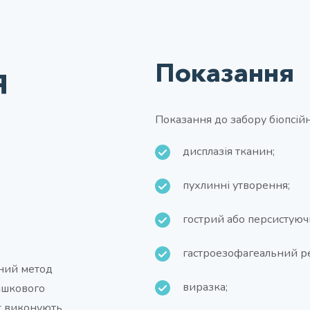
я
Показання
Показання до забору біопсійн
дисплазія тканин;
пухлинні утворення;
гострий або персистуюч
гастроезофагеальний р
вний метод
виразка;
ишкового
rt виконують