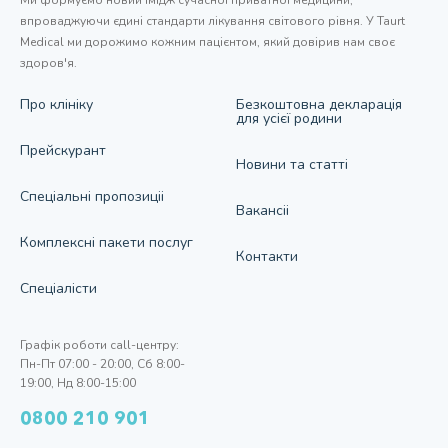
впроваджуючи єдині стандарти лікування світового рівня. У Taurt
Medical ми дорожимо кожним пацієнтом, який довірив нам своє
здоров'я.
Про клiнiку
Безкоштовна декларація
для усієї родини
Прейскурант
Новини та статтi
Спецiальнi пропозицii
Вакансii
Комплекснi пакети послуг
Контакти
Спецiалiсти
Графік роботи call-центру:
Пн-Пт 07:00 - 20:00, Сб 8:00-
19:00, Нд 8:00-15:00
0800 210 901